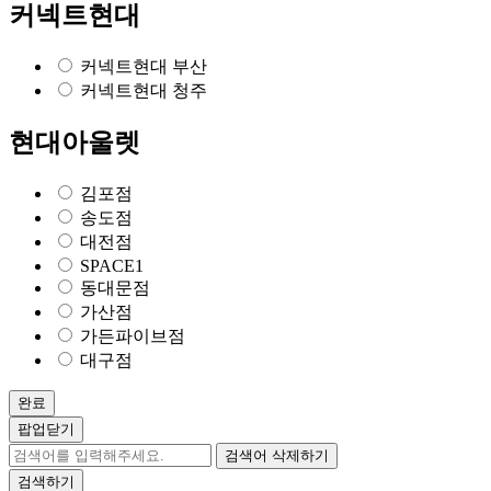
커넥트현대
커넥트현대 부산
커넥트현대 청주
현대아울렛
김포점
송도점
대전점
SPACE1
동대문점
가산점
가든파이브점
대구점
완료
팝업닫기
검색어 삭제하기
검색하기