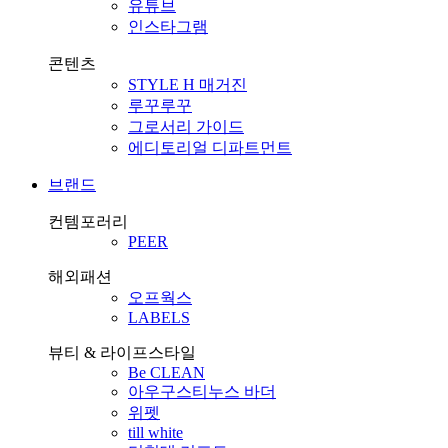
유튜브
인스타그램
콘텐츠
STYLE H 매거진
루꾸루꾸
그로서리 가이드
에디토리얼 디파트먼트
브랜드
컨템포러리
PEER
해외패션
오프웍스
LABELS
뷰티 & 라이프스타일
Be CLEAN
아우구스티누스 바더
위펫
till white