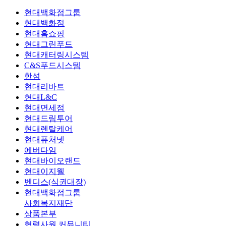
현대백화점그룹
현대백화점
현대홈쇼핑
현대그린푸드
현대캐터링시스템
C&S푸드시스템
한섬
현대리바트
현대L&C
현대면세점
현대드림투어
현대렌탈케어
현대퓨처넷
에버다임
현대바이오랜드
현대이지웰
벤디스(식권대장)
현대백화점그룹
사회복지재단
상품본부
협력사원 커뮤니티