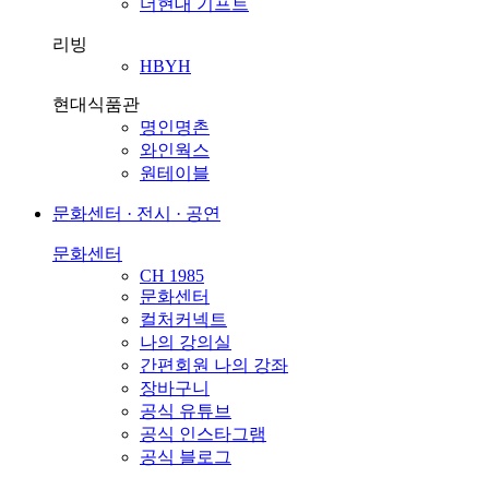
더현대 기프트
리빙
HBYH
현대식품관
명인명촌
와인웍스
원테이블
문화센터 · 전시 · 공연
문화센터
CH 1985
문화센터
컬처커넥트
나의 강의실
간편회원 나의 강좌
장바구니
공식 유튜브
공식 인스타그램
공식 블로그