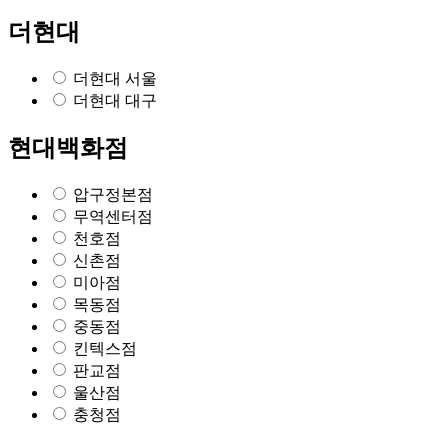
더현대
더현대 서울
더현대 대구
현대백화점
압구정본점
무역센터점
천호점
신촌점
미아점
목동점
중동점
킨텍스점
판교점
울산점
충청점