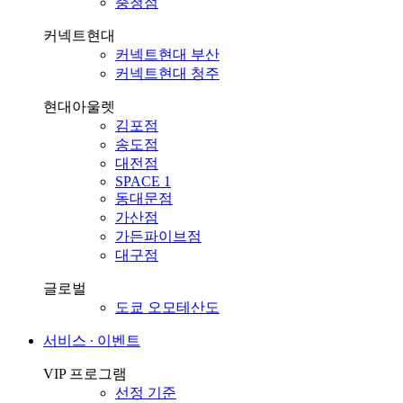
충청점
커넥트현대
커넥트현대 부산
커넥트현대 청주
현대아울렛
김포점
송도점
대전점
SPACE 1
동대문점
가산점
가든파이브점
대구점
글로벌
도쿄 오모테산도
서비스 ∙ 이벤트
VIP 프로그램
선정 기준