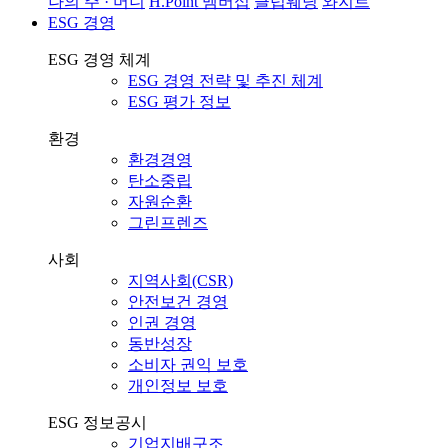
나의 주 · 머니
H.Point 멤버십
클럽웨딩
와지트
ESG 경영
ESG 경영 체계
ESG 경영 전략 및 추진 체계
ESG 평가 정보
환경
환경경영
탄소중립
자원순환
그린프렌즈
사회
지역사회(CSR)
안전보건 경영
인권 경영
동반성장
소비자 권익 보호
개인정보 보호
ESG 정보공시
기업지배구조