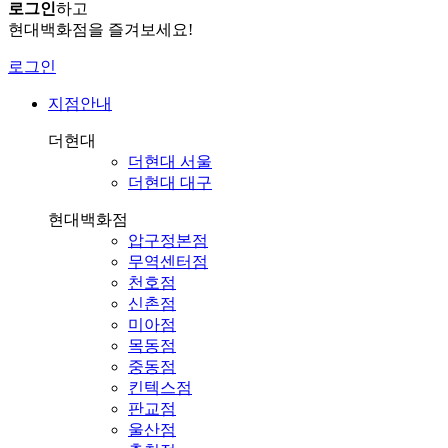
로그인
하고
현대백화점을 즐겨보세요!
로그인
지점안내
더현대
더현대 서울
더현대 대구
현대백화점
압구정본점
무역센터점
천호점
신촌점
미아점
목동점
중동점
킨텍스점
판교점
울산점