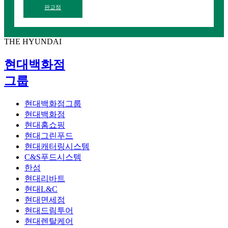
판교점
THE HYUNDAI
현대백화점
그룹
현대백화점그룹
현대백화점
현대홈쇼핑
현대그린푸드
현대캐터링시스템
C&S푸드시스템
한섬
현대리바트
현대L&C
현대면세점
현대드림투어
현대렌탈케어