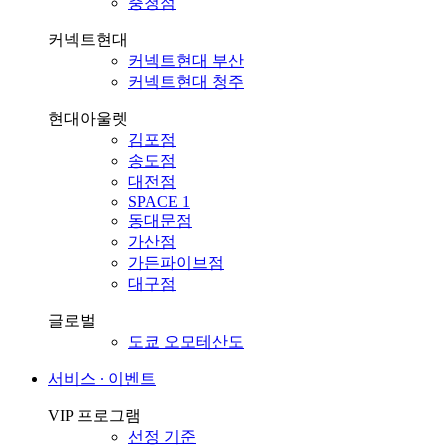
충청점
커넥트현대
커넥트현대 부산
커넥트현대 청주
현대아울렛
김포점
송도점
대전점
SPACE 1
동대문점
가산점
가든파이브점
대구점
글로벌
도쿄 오모테산도
서비스 ∙ 이벤트
VIP 프로그램
선정 기준