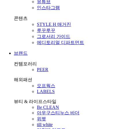
유튜브
인스타그램
콘텐츠
STYLE H 매거진
루꾸루꾸
그로서리 가이드
에디토리얼 디파트먼트
브랜드
컨템포러리
PEER
해외패션
오프웍스
LABELS
뷰티 & 라이프스타일
Be CLEAN
아우구스티누스 바더
위펫
till white