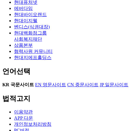
현대퓨처넷
에버다임
현대바이오랜드
현대이지웰
벤디스(식권대장)
현대백화점그룹
사회복지재단
상품본부
협력사원 커뮤니티
현대지에프홀딩스
언어선택
KR
국문사이트
EN
영문사이트
CN
중문사이트
JP
일문사이트
법적고지
이용약관
APP 다운
개인정보처리방침
PC버전