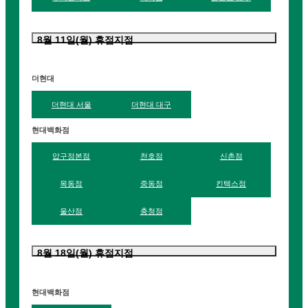
8월 11일(월) 휴점지점
더현대
더현대 서울
더현대 대구
현대백화점
압구정본점
천호점
신촌점
목동점
중동점
킨텍스점
울산점
충청점
8월 18일(월) 휴점지점
현대백화점