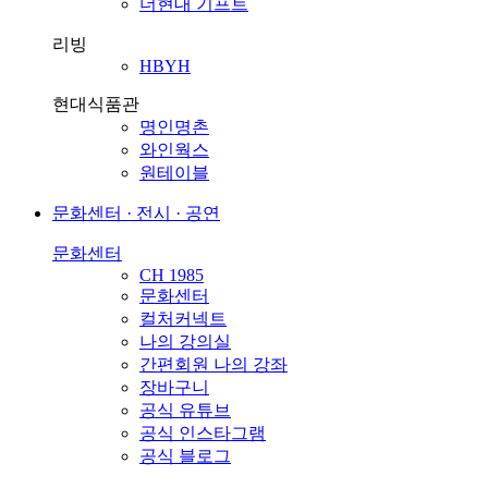
더현대 기프트
리빙
HBYH
현대식품관
명인명촌
와인웍스
원테이블
문화센터 · 전시 · 공연
문화센터
CH 1985
문화센터
컬처커넥트
나의 강의실
간편회원 나의 강좌
장바구니
공식 유튜브
공식 인스타그램
공식 블로그