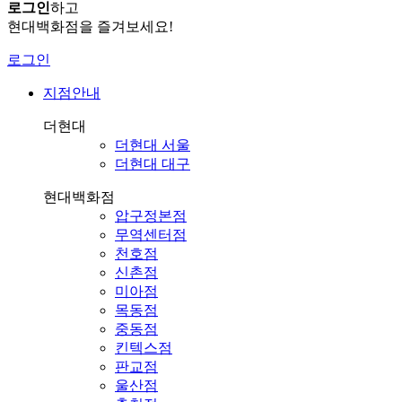
로그인
하고
현대백화점을 즐겨보세요!
로그인
지점안내
더현대
더현대 서울
더현대 대구
현대백화점
압구정본점
무역센터점
천호점
신촌점
미아점
목동점
중동점
킨텍스점
판교점
울산점