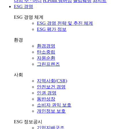
나의 주 · 머니
H.Point 멤버십
클럽웨딩
와지트
ESG 경영
ESG 경영 체계
ESG 경영 전략 및 추진 체계
ESG 평가 정보
환경
환경경영
탄소중립
자원순환
그린프렌즈
사회
지역사회(CSR)
안전보건 경영
인권 경영
동반성장
소비자 권익 보호
개인정보 보호
ESG 정보공시
기업지배구조