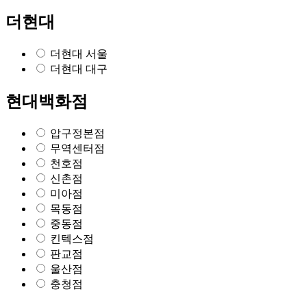
더현대
더현대 서울
더현대 대구
현대백화점
압구정본점
무역센터점
천호점
신촌점
미아점
목동점
중동점
킨텍스점
판교점
울산점
충청점