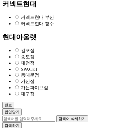
커넥트현대
커넥트현대 부산
커넥트현대 청주
현대아울렛
김포점
송도점
대전점
SPACE1
동대문점
가산점
가든파이브점
대구점
완료
팝업닫기
검색어 삭제하기
검색하기