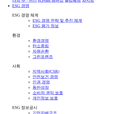
나의 주 · 머니
H.Point 멤버십
클럽웨딩
와지트
ESG 경영
ESG 경영 체계
ESG 경영 전략 및 추진 체계
ESG 평가 정보
환경
환경경영
탄소중립
자원순환
그린프렌즈
사회
지역사회(CSR)
안전보건 경영
인권 경영
동반성장
소비자 권익 보호
개인정보 보호
ESG 정보공시
기업지배구조