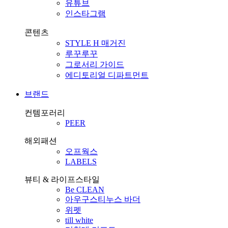
유튜브
인스타그램
콘텐츠
STYLE H 매거진
루꾸루꾸
그로서리 가이드
에디토리얼 디파트먼트
브랜드
컨템포러리
PEER
해외패션
오프웍스
LABELS
뷰티 & 라이프스타일
Be CLEAN
아우구스티누스 바더
위펫
till white