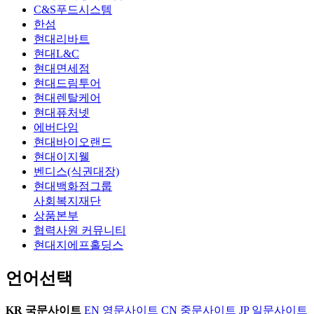
C&S푸드시스템
한섬
현대리바트
현대L&C
현대면세점
현대드림투어
현대렌탈케어
현대퓨처넷
에버다임
현대바이오랜드
현대이지웰
벤디스(식권대장)
현대백화점그룹
사회복지재단
상품본부
협력사원 커뮤니티
현대지에프홀딩스
언어선택
KR
국문사이트
EN
영문사이트
CN
중문사이트
JP
일문사이트