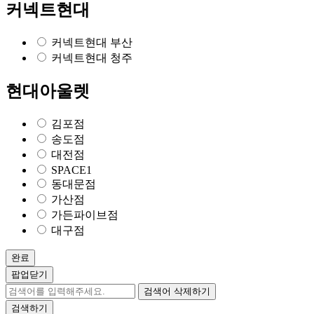
커넥트현대
커넥트현대 부산
커넥트현대 청주
현대아울렛
김포점
송도점
대전점
SPACE1
동대문점
가산점
가든파이브점
대구점
완료
팝업닫기
검색어 삭제하기
검색하기