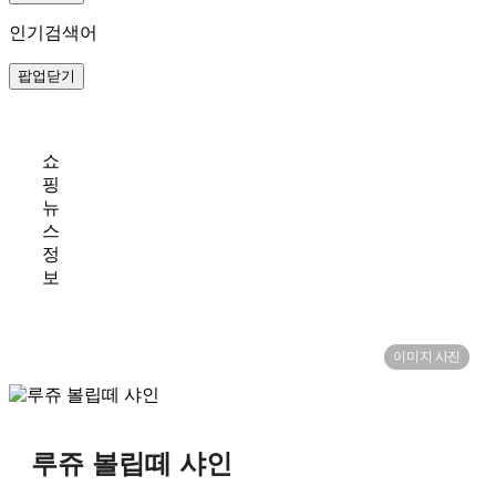
인기검색어
팝업닫기
쇼
핑
뉴
스
정
보
이미지 사진
루쥬 볼립떼 샤인