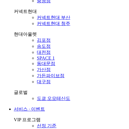
충청점
커넥트현대
커넥트현대 부산
커넥트현대 청주
현대아울렛
김포점
송도점
대전점
SPACE 1
동대문점
가산점
가든파이브점
대구점
글로벌
도쿄 오모테산도
서비스 ∙ 이벤트
VIP 프로그램
선정 기준