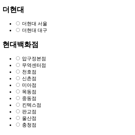
더현대
더현대 서울
더현대 대구
현대백화점
압구정본점
무역센터점
천호점
신촌점
미아점
목동점
중동점
킨텍스점
판교점
울산점
충청점