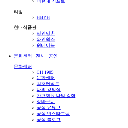
더현대 기프트
리빙
HBYH
현대식품관
명인명촌
와인웍스
원테이블
문화센터 · 전시 · 공연
문화센터
CH 1985
문화센터
컬처커넥트
나의 강의실
간편회원 나의 강좌
장바구니
공식 유튜브
공식 인스타그램
공식 블로그