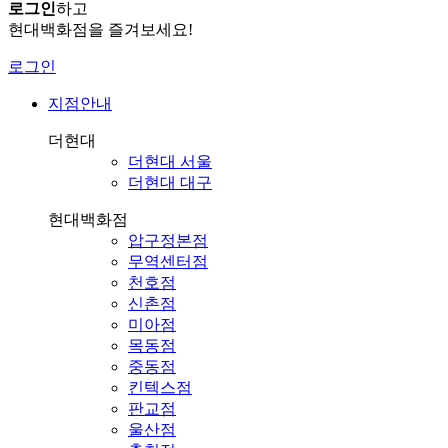
로그인
하고
현대백화점을 즐겨보세요!
로그인
지점안내
더현대
더현대 서울
더현대 대구
현대백화점
압구정본점
무역센터점
천호점
신촌점
미아점
목동점
중동점
킨텍스점
판교점
울산점