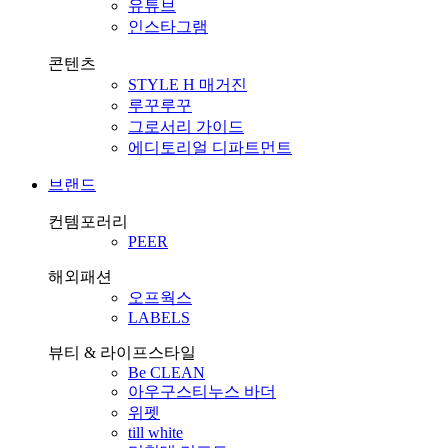
유튜브
인스타그램
콘텐츠
STYLE H 매거진
루꾸루꾸
그로서리 가이드
에디토리얼 디파트먼트
브랜드
컨템포러리
PEER
해외패션
오프웍스
LABELS
뷰티 & 라이프스타일
Be CLEAN
아우구스티누스 바더
위펫
till white