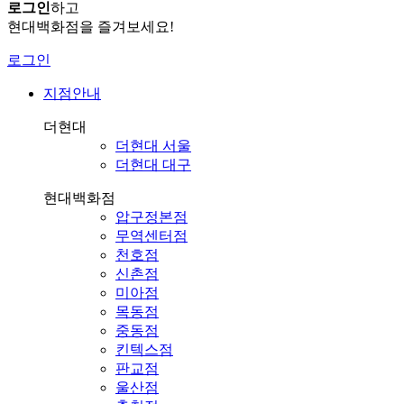
로그인
하고
현대백화점을 즐겨보세요!
로그인
지점안내
더현대
더현대 서울
더현대 대구
현대백화점
압구정본점
무역센터점
천호점
신촌점
미아점
목동점
중동점
킨텍스점
판교점
울산점