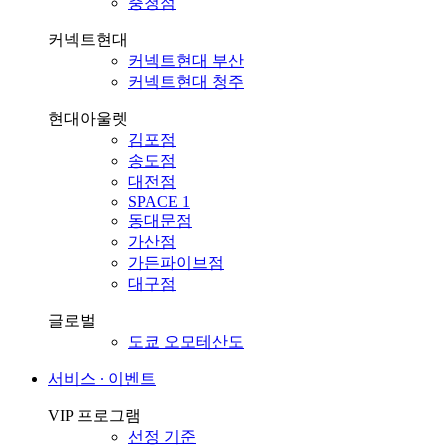
충청점
커넥트현대
커넥트현대 부산
커넥트현대 청주
현대아울렛
김포점
송도점
대전점
SPACE 1
동대문점
가산점
가든파이브점
대구점
글로벌
도쿄 오모테산도
서비스 ∙ 이벤트
VIP 프로그램
선정 기준