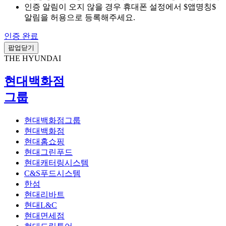
인증 알림이 오지 않을 경우 휴대폰 설정에서 $앱명칭$
알림을 허용으로 등록해주세요.
인증 완료
팝업닫기
THE HYUNDAI
현대백화점
그룹
현대백화점그룹
현대백화점
현대홈쇼핑
현대그린푸드
현대캐터링시스템
C&S푸드시스템
한섬
현대리바트
현대L&C
현대면세점