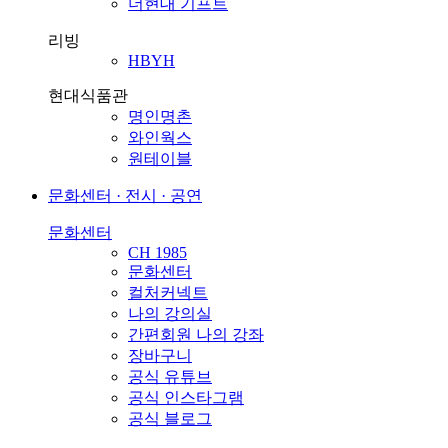
더현대 기프트
리빙
HBYH
현대식품관
명인명촌
와인웍스
원테이블
문화센터 · 전시 · 공연
문화센터
CH 1985
문화센터
컬처커넥트
나의 강의실
간편회원 나의 강좌
장바구니
공식 유튜브
공식 인스타그램
공식 블로그