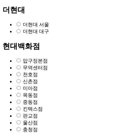
더현대
더현대 서울
더현대 대구
현대백화점
압구정본점
무역센터점
천호점
신촌점
미아점
목동점
중동점
킨텍스점
판교점
울산점
충청점