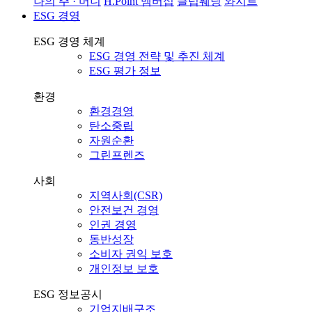
나의 주 · 머니
H.Point 멤버십
클럽웨딩
와지트
ESG 경영
ESG 경영 체계
ESG 경영 전략 및 추진 체계
ESG 평가 정보
환경
환경경영
탄소중립
자원순환
그린프렌즈
사회
지역사회(CSR)
안전보건 경영
인권 경영
동반성장
소비자 권익 보호
개인정보 보호
ESG 정보공시
기업지배구조