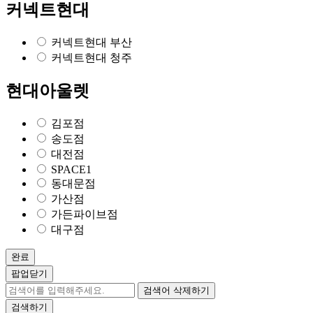
커넥트현대
커넥트현대 부산
커넥트현대 청주
현대아울렛
김포점
송도점
대전점
SPACE1
동대문점
가산점
가든파이브점
대구점
완료
팝업닫기
검색어 삭제하기
검색하기