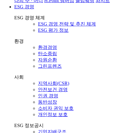
나의 주 · 머니
H.Point 멤버십
클럽웨딩
와지트
ESG 경영
ESG 경영 체계
ESG 경영 전략 및 추진 체계
ESG 평가 정보
환경
환경경영
탄소중립
자원순환
그린프렌즈
사회
지역사회(CSR)
안전보건 경영
인권 경영
동반성장
소비자 권익 보호
개인정보 보호
ESG 정보공시
기업지배구조