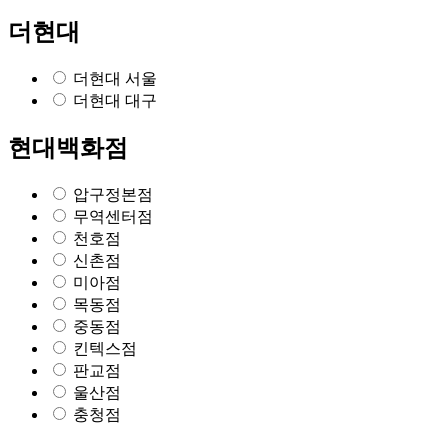
더현대
더현대 서울
더현대 대구
현대백화점
압구정본점
무역센터점
천호점
신촌점
미아점
목동점
중동점
킨텍스점
판교점
울산점
충청점