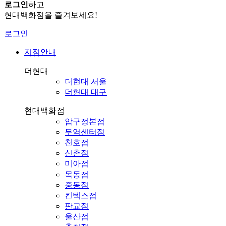
로그인
하고
현대백화점을 즐겨보세요!
로그인
지점안내
더현대
더현대 서울
더현대 대구
현대백화점
압구정본점
무역센터점
천호점
신촌점
미아점
목동점
중동점
킨텍스점
판교점
울산점