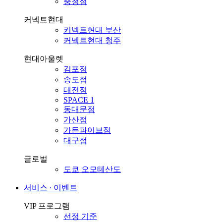
충청점
커넥트현대
커넥트현대 부산
커넥트현대 청주
현대아울렛
김포점
송도점
대전점
SPACE 1
동대문점
가산점
가든파이브점
대구점
글로벌
도쿄 오모테산도
서비스 ∙ 이벤트
VIP 프로그램
선정 기준