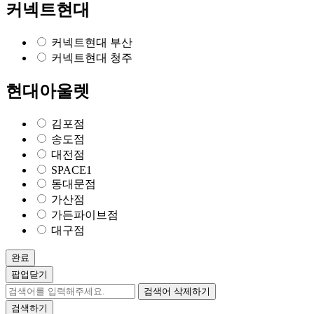
커넥트현대
커넥트현대 부산
커넥트현대 청주
현대아울렛
김포점
송도점
대전점
SPACE1
동대문점
가산점
가든파이브점
대구점
완료
팝업닫기
검색어 삭제하기
검색하기