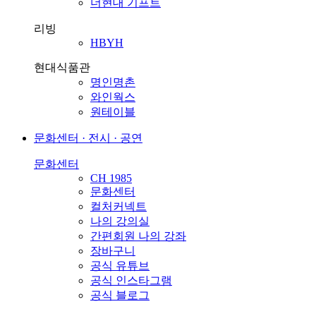
더현대 기프트
리빙
HBYH
현대식품관
명인명촌
와인웍스
원테이블
문화센터 · 전시 · 공연
문화센터
CH 1985
문화센터
컬처커넥트
나의 강의실
간편회원 나의 강좌
장바구니
공식 유튜브
공식 인스타그램
공식 블로그