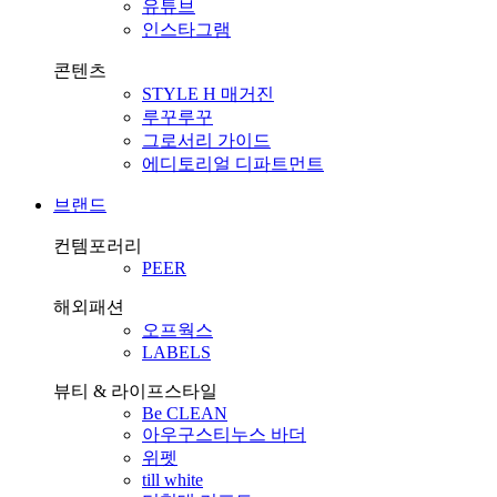
유튜브
인스타그램
콘텐츠
STYLE H 매거진
루꾸루꾸
그로서리 가이드
에디토리얼 디파트먼트
브랜드
컨템포러리
PEER
해외패션
오프웍스
LABELS
뷰티 & 라이프스타일
Be CLEAN
아우구스티누스 바더
위펫
till white