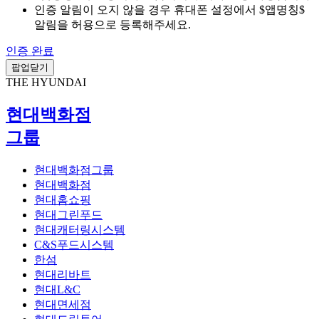
인증 알림이 오지 않을 경우 휴대폰 설정에서 $앱명칭$
알림을 허용으로 등록해주세요.
인증 완료
팝업닫기
THE HYUNDAI
현대백화점
그룹
현대백화점그룹
현대백화점
현대홈쇼핑
현대그린푸드
현대캐터링시스템
C&S푸드시스템
한섬
현대리바트
현대L&C
현대면세점