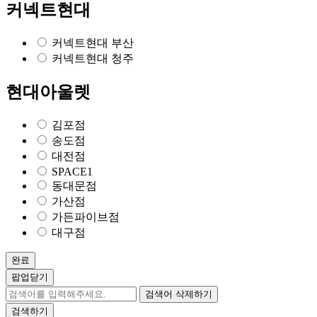
커넥트현대
커넥트현대 부산
커넥트현대 청주
현대아울렛
김포점
송도점
대전점
SPACE1
동대문점
가산점
가든파이브점
대구점
완료
팝업닫기
검색어 삭제하기
검색하기