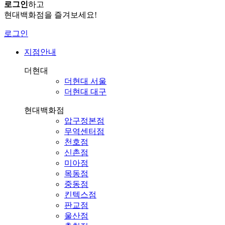
로그인
하고
현대백화점을 즐겨보세요!
로그인
지점안내
더현대
더현대 서울
더현대 대구
현대백화점
압구정본점
무역센터점
천호점
신촌점
미아점
목동점
중동점
킨텍스점
판교점
울산점