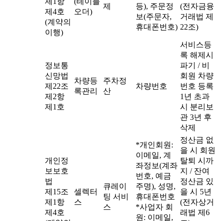
제1항
(테이블
제
등), 주문정
(전자금융
제4호
오더)
보(주문자,
거래법 제
(계약의
휴대폰번호)
22조)
이행)
서비스등
록 해제시
정보통
파기 / 비
신망법
회원 차량
차량등
주차정
제22조
차량번호
번호 등록
록관리
산
제2항
1년 초과
제1호
시 분리보
관 3년 후
삭제
정산금 없
*개인회원:
을 시 회원
이메일, 계
개인정
탈퇴 시까
좌정보(계좌
보보호
지 / 잔여
번호, 예금
법
정산금 있
큐레이
주명), 성명,
제15조
셀렉터
을 시 5년
팅 서비
휴대폰번호
제1항
스
(전자상거
스
*사업자 회
제4호
래법 제6
원: 이메일,