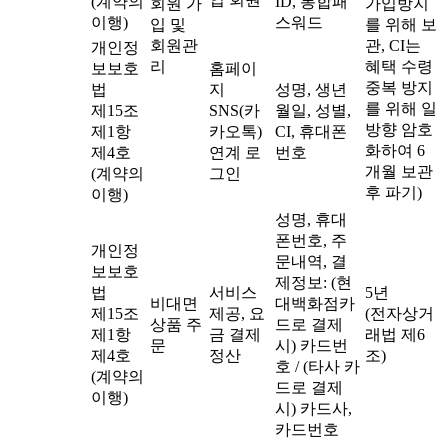
(계약의
ID, 통합패
회원 가
가입방지
이행)
스워드
입 및
를 위해 보
회원관
관, CI는
개인정
리
혜택 수령
보보호
홈페이
중복 방지
법
지
성명, 생년
를 위해 일
제15조
SNS(카
월일, 성별,
방향 암호
제1항
카오톡)
CI, 휴대폰
화하여 6
제4호
연계 로
번호
개월 보관
(계약의
그인
후 파기)
이행)
성명, 휴대
폰번호, 주
개인정
문내역, 결
보보호
제정보: (현
법
서비스
5년
비대면
대백화점카
제15조
제공, 요
(전자상거
상품 주
드로 결제
제1항
금 결제
래법 제6
문
시) 카드번
제4호
정산
조)
호 / (타사 카
(계약의
드로 결제
이행)
시) 카드사,
카드번호