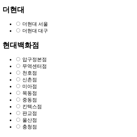
더현대
더현대 서울
더현대 대구
현대백화점
압구정본점
무역센터점
천호점
신촌점
미아점
목동점
중동점
킨텍스점
판교점
울산점
충청점