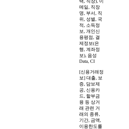
택, 직장), 이
메일, 직장
명, 부서, 직
위, 성별, 국
적, 소득정
보,
개인신
용평점,
결
제정보(은
행, 계좌정
보), 음성
Data, CI
[신용거래정
보] 대출, 보
증, 담보제
공, 신용카
드, 할부금
융 등 상거
래 관련 거
래의 종류,
기간, 금액,
이용한도를