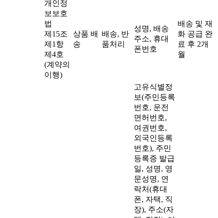
개인정
보보호
법
배송 및 재
성명, 배송
제15조
상품 배
배송, 반
화 공급 완
주소, 휴대
제1항
송
품처리
료 후 2개
폰번호
제4호
월
(계약의
이행)
고유식별정
보(주민등록
번호, 운전
면허번호,
여권번호,
외국인등록
번호),
주민
등록증 발급
일, 성명, 영
문성명, 연
락처(휴대
폰, 자택, 직
장), 주소(자