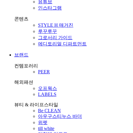
유튜브
인스타그램
콘텐츠
STYLE H 매거진
루꾸루꾸
그로서리 가이드
에디토리얼 디파트먼트
브랜드
컨템포러리
PEER
해외패션
오프웍스
LABELS
뷰티 & 라이프스타일
Be CLEAN
아우구스티누스 바더
위펫
till white