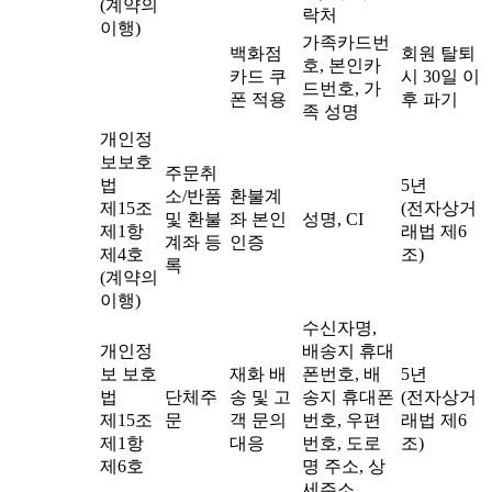
(계약의
락처
이행)
가족카드번
백화점
회원 탈퇴
호, 본인카
카드 쿠
시 30일 이
드번호, 가
폰 적용
후 파기
족 성명
개인정
보보호
주문취
법
5년
소/반품
환불계
제15조
(전자상거
및 환불
좌 본인
성명, CI
제1항
래법 제6
계좌 등
인증
제4호
조)
록
(계약의
이행)
수신자명,
개인정
배송지 휴대
보 보호
재화 배
폰번호, 배
5년
법
단체주
송 및 고
송지 휴대폰
(전자상거
제15조
문
객 문의
번호, 우편
래법 제6
제1항
대응
번호, 도로
조)
제6호
명 주소, 상
세주소