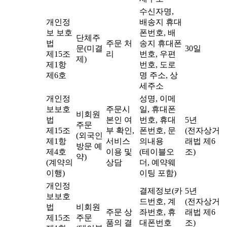
수신자명,
개인정
배송지 휴대
보 보호
폰번호, 배
단체주
법
주문 처
송지 휴대폰
문(미결
30일
제15조
리
번호, 우편
제)
제1항
번호, 도로
제6호
명 주소, 상
세주소
개인정
성명, 이메
보보호
주문시
일, 휴대폰
비회원
법
본인 여
번호, 휴대
5년
주문
제15조
부 확인,
폰번호, 문
(전자상거
(외국인
제1항
서비스
의내용
래법 제6
방문 예
제4호
이용 및
(테이블오
조)
약)
(계약의
상담
더, 예약웨
이행)
이팅 포함)
개인정
결제정보(카
5년
보보호
드번호, 계
(전자상거
법
비회원
주문 상
좌번호, 휴
래법 제6
제15조
주문
품의 결
대폰번호
조)