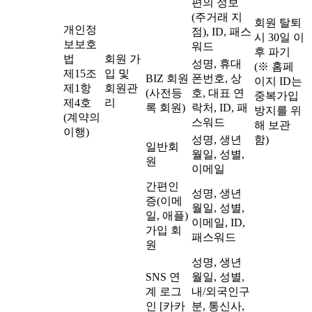
편의 정보
(주거래 지
회원 탈퇴
개인정
점), ID, 패스
시 30일 이
보보호
워드
후 파기
법
회원 가
성명, 휴대
(※ 홈페
제15조
입 및
BIZ 회원
폰번호, 상
이지 ID는
제1항
회원관
(사전등
호, 대표 연
중복가입
제4호
리
록 회원)
락처, ID, 패
방지를 위
(계약의
스워드
해 보관
이행)
성명, 생년
함)
일반회
월일, 성별,
원
이메일
간편인
성명, 생년
증(이메
월일, 성별,
일, 애플)
이메일, ID,
가입 회
패스워드
원
성명, 생년
SNS 연
월일, 성별,
계 로그
내/외국인구
인 [카카
분, 통신사,