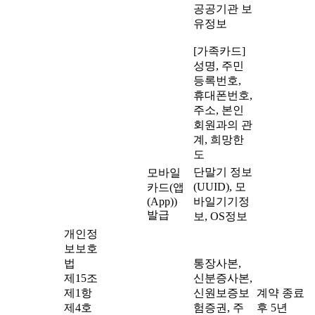
공공기관 보
유정보
[가족카드]
성명, 주민
등록번호,
휴대폰번호,
주소, 본인
회원과의 관
계, 희망한
도
단말기 정보
모바일
(UUID), 모
카드(앱
(App))
바일기기정
발급
보, OS정보
개인정
보보호
법
통장사본,
제15조
신분증사본,
제1항
신원보증보
계약 종료
제4호
험증권, 주
후 5년