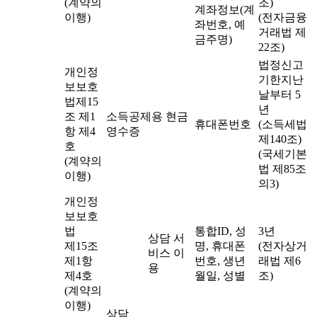
(계약의
조)
계좌정보(계
이행)
(전자금융
좌번호, 예
거래법 제
금주명)
22조)
법정신고
개인정
기한지난
보보호
날부터 5
법제15
년
조 제1
소득공제용 현금
휴대폰번호
(소득세법
항 제4
영수증
제140조)
호
(국세기본
(계약의
법 제85조
이행)
의3)
개인정
보보호
법
통합ID, 성
3년
상담 서
제15조
명, 휴대폰
(전자상거
비스 이
제1항
번호, 생년
래법 제6
용
제4호
월일, 성별
조)
(계약의
이행)
상담