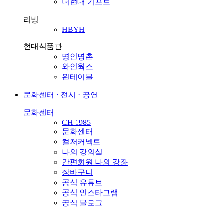
더현대 기프트
리빙
HBYH
현대식품관
명인명촌
와인웍스
원테이블
문화센터 · 전시 · 공연
문화센터
CH 1985
문화센터
컬처커넥트
나의 강의실
간편회원 나의 강좌
장바구니
공식 유튜브
공식 인스타그램
공식 블로그