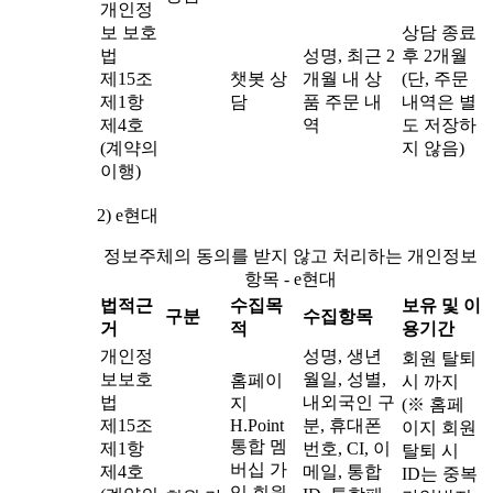
개인정
보 보호
상담 종료
법
성명, 최근 2
후 2개월
제15조
챗봇 상
개월 내 상
(단, 주문
제1항
담
품 주문 내
내역은 별
제4호
역
도 저장하
(계약의
지 않음)
이행)
2) e현대
정보주체의 동의를 받지 않고 처리하는 개인정보
항목 - e현대
법적근
수집목
보유 및 이
구분
수집항목
거
적
용기간
개인정
성명, 생년
회원 탈퇴
보보호
월일, 성별,
홈페이
시 까지
법
내외국인 구
지
(※ 홈페
제15조
H.Point
분, 휴대폰
이지 회원
통합 멤
제1항
번호, CI, 이
탈퇴 시
버십 가
제4호
메일, 통합
ID는 중복
입 회원