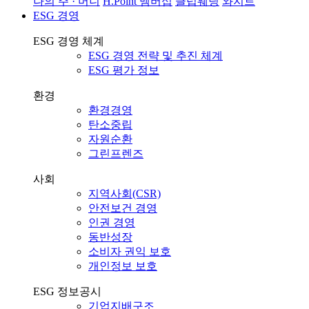
나의 주 · 머니
H.Point 멤버십
클럽웨딩
와지트
ESG 경영
ESG 경영 체계
ESG 경영 전략 및 추진 체계
ESG 평가 정보
환경
환경경영
탄소중립
자원순환
그린프렌즈
사회
지역사회(CSR)
안전보건 경영
인권 경영
동반성장
소비자 권익 보호
개인정보 보호
ESG 정보공시
기업지배구조