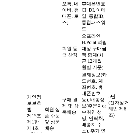
오톡, 네
휴대폰번호,
이버, 휴
CI, DI, 이메
대폰, 토
일, 통합ID,
스]
통합패스워
드
오프라인
H.Point 적립
회원 등
대상 구매금
급 산정
액 합계(최
근 12개월
월별 기준)
결제정보(카
드번호, 계
좌번호, 휴
대폰번호
5년
개인정
구매 결
등), 배송정
(전자상거
보보호
제 및 상
보(주문자or
래법 제6
법
회원 상
품배송
수취인 성
조)
제15조
품 주문
명, 연락처,
제1항
및 상품
배송지 주
제4호
배송
소), 추가 연