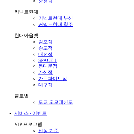
충청점
커넥트현대
커넥트현대 부산
커넥트현대 청주
현대아울렛
김포점
송도점
대전점
SPACE 1
동대문점
가산점
가든파이브점
대구점
글로벌
도쿄 오모테산도
서비스 ∙ 이벤트
VIP 프로그램
선정 기준