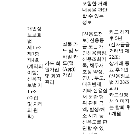
포함한 거래
내용을 판단
할 수 있는
정보
개인정
카드 해지
[신용도정
보보호
후 5년
보] 신용등
법
실물 카
(전자금융
급 또는 개
제15조
드 및 모
거래법 제
인신용평점,
제1항
바일 카
22조)
신용조회기
제4호
드(앱
카드 회
상거래 종
록, 채무재
(계약의
(App))
원가입
료 후 5년
조정 약정,
이행)
가입
및 회원
(신용정보
연체, 부도,
신용정
관리
법 제38조
대위변제,
보법 제
의3)
기타 신용질
15조
카드신청
서 문란 행
(수집
서 이미지
위 관련 금
및 처리
는 탈퇴 후
액, 발생/해
의 원
6개월
소 시기 등
칙)
신용도를 판
단할 수 있