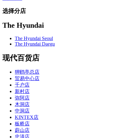
选择分店
The Hyundai
The Hyundai Seoul
The Hyundai Daegu
现代百货店
狎鸥亭总店
贸易中心店
千户店
新村店
弥阿店
木洞店
中洞店
KINTEX店
板桥店
蔚山店
忠清店