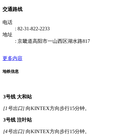
交通路线
电话
: 82-31-822-2233
地址
: 京畿道高阳市一山西区湖水路817
更多内容
地铁信息
When
using
a
3
号线 大和站
subway
[1号出口]
向KINTEX方向步行15分钟。
3
号线 注叶站
[4号出口]
向KINTEX方向步行15分钟。