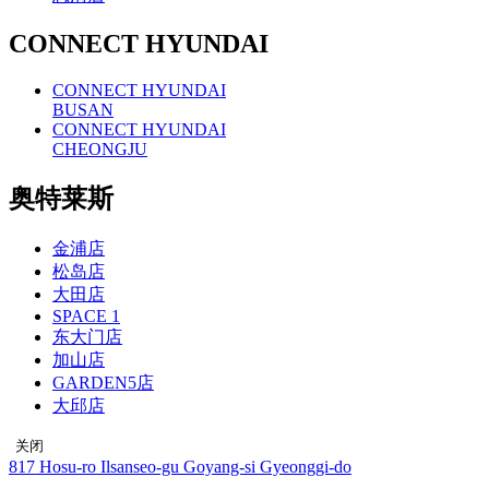
CONNECT HYUNDAI
CONNECT HYUNDAI
BUSAN
CONNECT HYUNDAI
CHEONGJU
奥特莱斯
金浦店
松岛店
大田店
SPACE 1
东大门店
加山店
GARDEN5店
大邱店
关闭
Address
817 Hosu-ro Ilsanseo-gu Goyang-si Gyeonggi-do