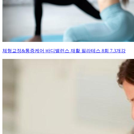
체형교정&통증케어 바디밸런스 재활 필라테스 8회 7.3개강