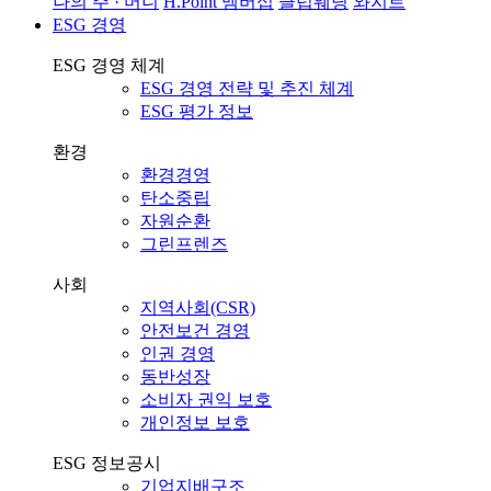
나의 주 · 머니
H.Point 멤버십
클럽웨딩
와지트
ESG 경영
ESG 경영 체계
ESG 경영 전략 및 추진 체계
ESG 평가 정보
환경
환경경영
탄소중립
자원순환
그린프렌즈
사회
지역사회(CSR)
안전보건 경영
인권 경영
동반성장
소비자 권익 보호
개인정보 보호
ESG 정보공시
기업지배구조