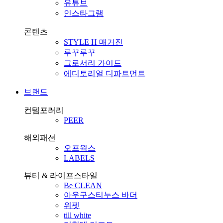
유튜브
인스타그램
콘텐츠
STYLE H 매거진
루꾸루꾸
그로서리 가이드
에디토리얼 디파트먼트
브랜드
컨템포러리
PEER
해외패션
오프웍스
LABELS
뷰티 & 라이프스타일
Be CLEAN
아우구스티누스 바더
위펫
till white