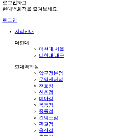
로그인
하고
현대백화점을 즐겨보세요!
로그인
지점안내
더현대
더현대 서울
더현대 대구
현대백화점
압구정본점
무역센터점
천호점
신촌점
미아점
목동점
중동점
킨텍스점
판교점
울산점