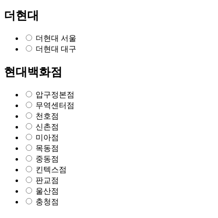
더현대
더현대 서울
더현대 대구
현대백화점
압구정본점
무역센터점
천호점
신촌점
미아점
목동점
중동점
킨텍스점
판교점
울산점
충청점