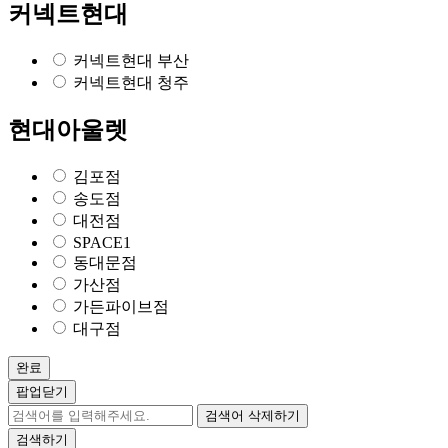
커넥트현대
커넥트현대 부산
커넥트현대 청주
현대아울렛
김포점
송도점
대전점
SPACE1
동대문점
가산점
가든파이브점
대구점
완료
팝업닫기
검색어 삭제하기
검색하기