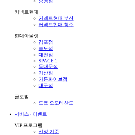
충청점
커넥트현대
커넥트현대 부산
커넥트현대 청주
현대아울렛
김포점
송도점
대전점
SPACE 1
동대문점
가산점
가든파이브점
대구점
글로벌
도쿄 오모테산도
서비스 ∙ 이벤트
VIP 프로그램
선정 기준