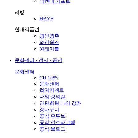
더현대 기프트
리빙
HBYH
현대식품관
명인명촌
와인웍스
원테이블
문화센터 · 전시 · 공연
문화센터
CH 1985
문화센터
컬처커넥트
나의 강의실
간편회원 나의 강좌
장바구니
공식 유튜브
공식 인스타그램
공식 블로그