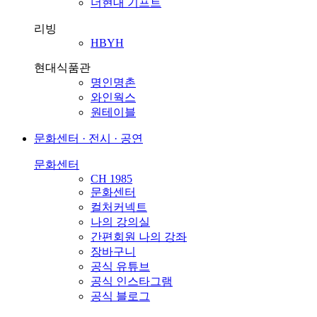
더현대 기프트
리빙
HBYH
현대식품관
명인명촌
와인웍스
원테이블
문화센터 · 전시 · 공연
문화센터
CH 1985
문화센터
컬처커넥트
나의 강의실
간편회원 나의 강좌
장바구니
공식 유튜브
공식 인스타그램
공식 블로그