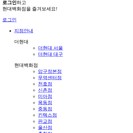
로그인
하고
현대백화점을 즐겨보세요!
로그인
지점안내
더현대
더현대 서울
더현대 대구
현대백화점
압구정본점
무역센터점
천호점
신촌점
미아점
목동점
중동점
킨텍스점
판교점
울산점