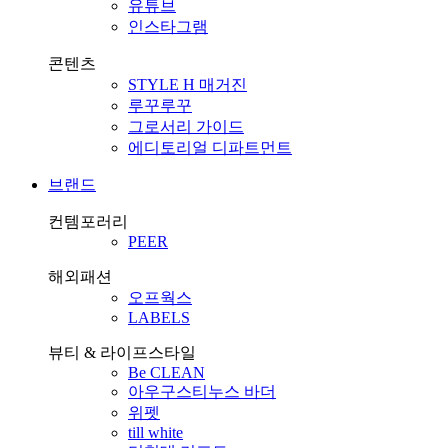
유튜브
인스타그램
콘텐츠
STYLE H 매거진
루꾸루꾸
그로서리 가이드
에디토리얼 디파트먼트
브랜드
컨템포러리
PEER
해외패션
오프웍스
LABELS
뷰티 & 라이프스타일
Be CLEAN
아우구스티누스 바더
위펫
till white