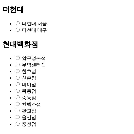
더현대
더현대 서울
더현대 대구
현대백화점
압구정본점
무역센터점
천호점
신촌점
미아점
목동점
중동점
킨텍스점
판교점
울산점
충청점