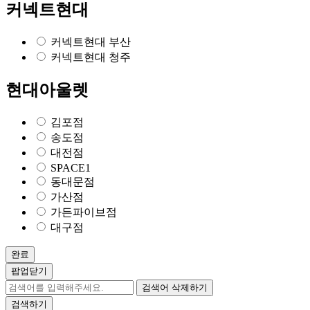
커넥트현대
커넥트현대 부산
커넥트현대 청주
현대아울렛
김포점
송도점
대전점
SPACE1
동대문점
가산점
가든파이브점
대구점
완료
팝업닫기
검색어 삭제하기
검색하기