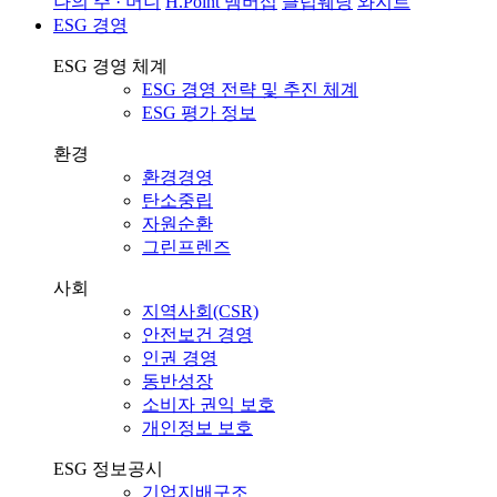
나의 주 · 머니
H.Point 멤버십
클럽웨딩
와지트
ESG 경영
ESG 경영 체계
ESG 경영 전략 및 추진 체계
ESG 평가 정보
환경
환경경영
탄소중립
자원순환
그린프렌즈
사회
지역사회(CSR)
안전보건 경영
인권 경영
동반성장
소비자 권익 보호
개인정보 보호
ESG 정보공시
기업지배구조