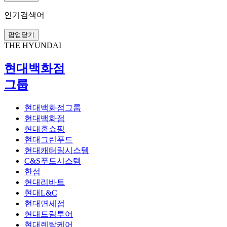
인기검색어
팝업닫기
THE HYUNDAI
현대백화점
그룹
현대백화점그룹
현대백화점
현대홈쇼핑
현대그린푸드
현대캐터링시스템
C&S푸드시스템
한섬
현대리바트
현대L&C
현대면세점
현대드림투어
현대렌탈케어