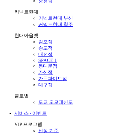
충청점
커넥트현대
커넥트현대 부산
커넥트현대 청주
현대아울렛
김포점
송도점
대전점
SPACE 1
동대문점
가산점
가든파이브점
대구점
글로벌
도쿄 오모테산도
서비스 ∙ 이벤트
VIP 프로그램
선정 기준