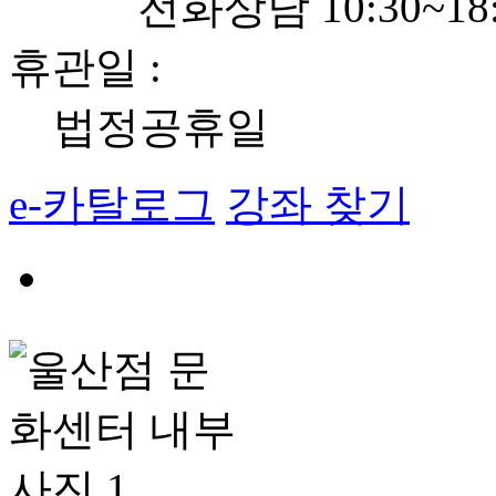
전화상담 10:30~18:
휴관일 :
법정공휴일
e-카탈로그
강좌 찾기
{{no}}
번
내
정
용
지
보
기