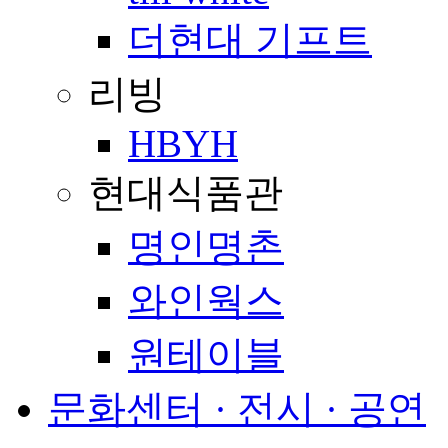
더현대 기프트
리빙
HBYH
현대식품관
명인명촌
와인웍스
원테이블
문화센터 · 전시 · 공연