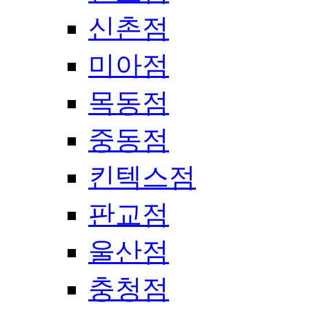
신촌점
미아점
목동점
중동점
킨텍스점
판교점
울산점
충청점