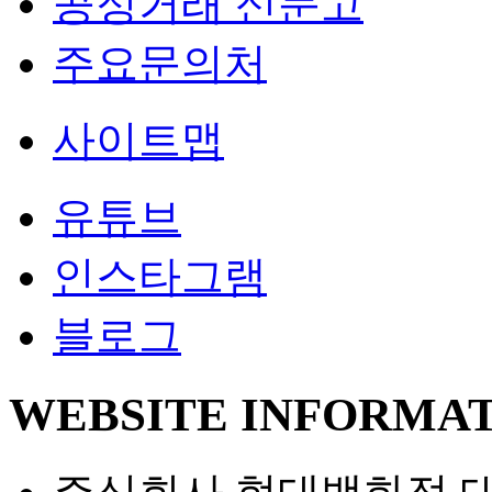
공정거래 신문고
객
주요문의처
서
비
사
스
사이트맵
이
트
소
유튜브
맵
셜
인스타그램
미
디
블로그
어
WEBSITE INFORMA