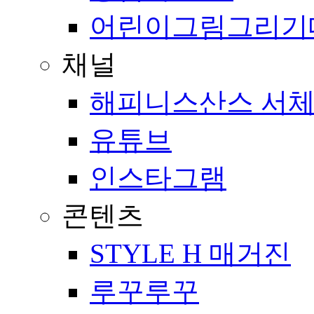
어린이그림그리기
채널
해피니스산스 서체
유튜브
인스타그램
콘텐츠
STYLE H 매거진
루꾸루꾸