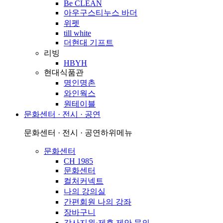
Be CLEAN
아우구스티누스 바더
위펫
till white
더현대 기프트
리빙
HBYH
현대식품관
명인명촌
와인웍스
원테이블
문화센터 · 전시 · 공연
문화센터 · 전시 · 공연
하위메뉴
문화센터
CH 1985
문화센터
컬처커넥트
나의 강의실
간편회원 나의 강좌
장바구니
강사지원·제휴 제안 문의