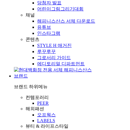
당첨자 발표
어린이그림그리기대회
채널
해피니스산스 서체 다운로드
유튜브
인스타그램
콘텐츠
STYLE H 매거진
루꾸루꾸
그로서리 가이드
에디토리얼 디파트먼트
브랜드
브랜드
하위메뉴
컨템포러리
PEER
해외패션
오프웍스
LABELS
뷰티 & 라이프스타일