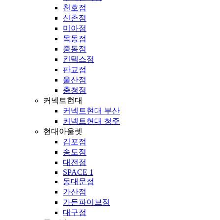
천호점
신촌점
미아점
목동점
중동점
킨텍스점
판교점
울산점
충청점
커넥트현대
커넥트현대 부산
커넥트현대 청주
현대아울렛
김포점
송도점
대전점
SPACE 1
동대문점
가산점
가든파이브점
대구점