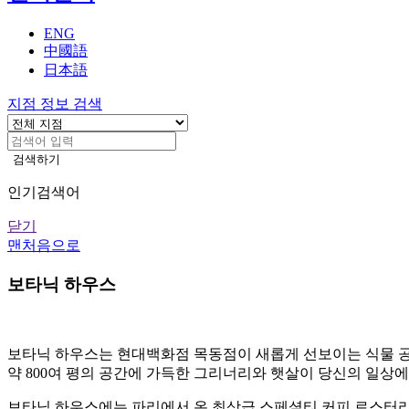
기
ENG
中國語
日本語
지점 정보 검색
검색하기
인기검색어
닫기
맨처음으로
지
보타닉 하우스
점
안
보타닉 하우스는 현대백화점 목동점이 새롭게 선보이는 식물 
내
약 800여 평의 공간에 가득한 그리너리와 햇살이 당신의 일상
본
보타닉 하우스에는 파리에서 온 최상급 스페셜티 커피 로스터리