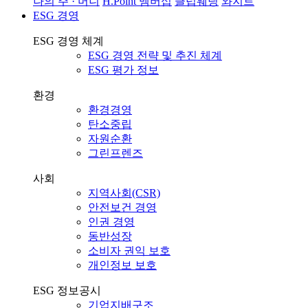
나의 주 · 머니
H.Point 멤버십
클럽웨딩
와지트
ESG 경영
ESG 경영 체계
ESG 경영 전략 및 추진 체계
ESG 평가 정보
환경
환경경영
탄소중립
자원순환
그린프렌즈
사회
지역사회(CSR)
안전보건 경영
인권 경영
동반성장
소비자 권익 보호
개인정보 보호
ESG 정보공시
기업지배구조