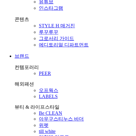
유튜브
인스타그램
콘텐츠
STYLE H 매거진
루꾸루꾸
그로서리 가이드
에디토리얼 디파트먼트
브랜드
컨템포러리
PEER
해외패션
오프웍스
LABELS
뷰티 & 라이프스타일
Be CLEAN
아우구스티누스 바더
위펫
till white