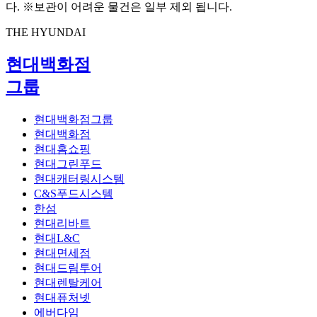
다. ※보관이 어려운 물건은 일부 제외 됩니다.
THE HYUNDAI
현대백화점
그룹
현대백화점그룹
현대백화점
현대홈쇼핑
현대그린푸드
현대캐터링시스템
C&S푸드시스템
한섬
현대리바트
현대L&C
현대면세점
현대드림투어
현대렌탈케어
현대퓨처넷
에버다임