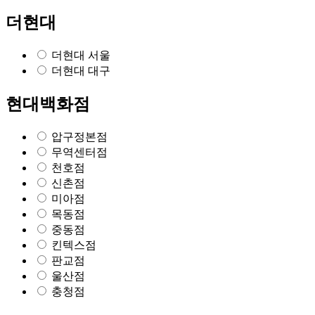
더현대
더현대 서울
더현대 대구
현대백화점
압구정본점
무역센터점
천호점
신촌점
미아점
목동점
중동점
킨텍스점
판교점
울산점
충청점