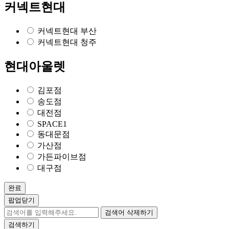
커넥트현대
커넥트현대 부산
커넥트현대 청주
현대아울렛
김포점
송도점
대전점
SPACE1
동대문점
가산점
가든파이브점
대구점
완료
팝업닫기
검색어 삭제하기
검색하기