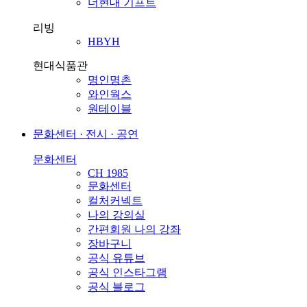
더현대 기프트
리빙
HBYH
현대식품관
명인명촌
와인웍스
원테이블
문화센터 · 전시 · 공연
문화센터
CH 1985
문화센터
컬처커넥트
나의 강의실
간편회원 나의 강좌
장바구니
공식 유튜브
공식 인스타그램
공식 블로그