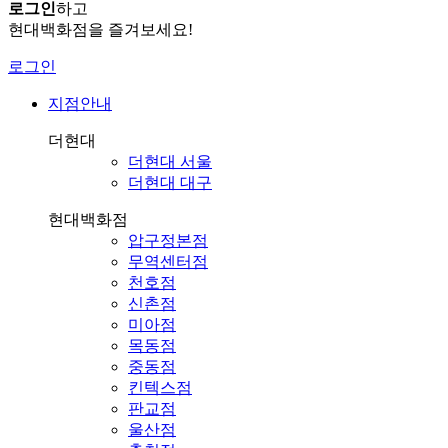
로그인
하고
현대백화점을 즐겨보세요!
로그인
지점안내
더현대
더현대 서울
더현대 대구
현대백화점
압구정본점
무역센터점
천호점
신촌점
미아점
목동점
중동점
킨텍스점
판교점
울산점