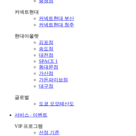
충청점
커넥트현대
커넥트현대 부산
커넥트현대 청주
현대아울렛
김포점
송도점
대전점
SPACE 1
동대문점
가산점
가든파이브점
대구점
글로벌
도쿄 오모테산도
서비스 ∙ 이벤트
VIP 프로그램
선정 기준