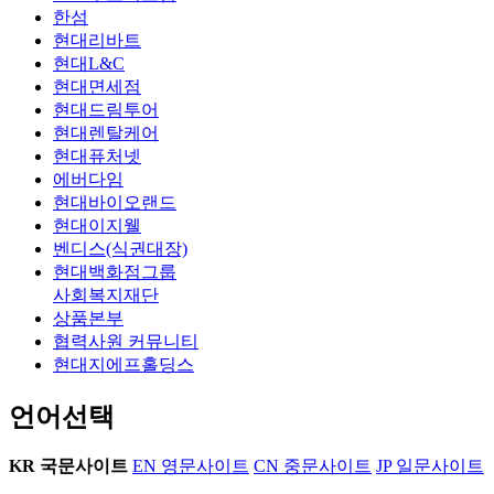
한섬
현대리바트
현대L&C
현대면세점
현대드림투어
현대렌탈케어
현대퓨처넷
에버다임
현대바이오랜드
현대이지웰
벤디스(식권대장)
현대백화점그룹
사회복지재단
상품본부
협력사원 커뮤니티
현대지에프홀딩스
언어선택
KR
국문사이트
EN
영문사이트
CN
중문사이트
JP
일문사이트