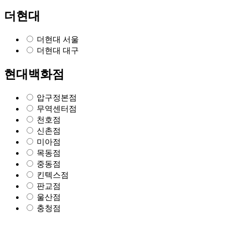
더현대
더현대 서울
더현대 대구
현대백화점
압구정본점
무역센터점
천호점
신촌점
미아점
목동점
중동점
킨텍스점
판교점
울산점
충청점