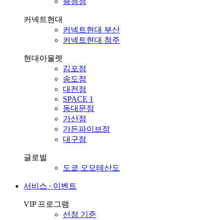
충청점
커넥트현대
커넥트현대 부산
커넥트현대 청주
현대아울렛
김포점
송도점
대전점
SPACE 1
동대문점
가산점
가든파이브점
대구점
글로벌
도쿄 오모테산도
서비스 ∙ 이벤트
VIP 프로그램
선정 기준