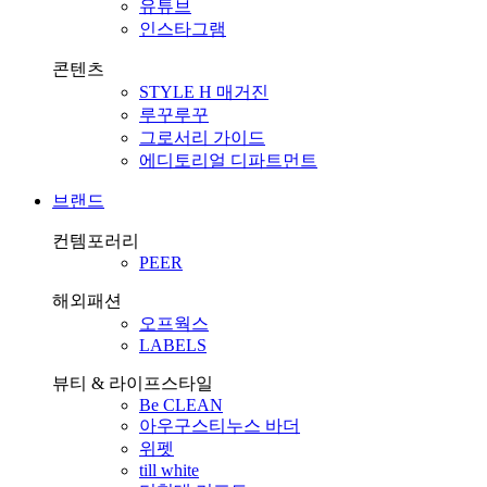
유튜브
인스타그램
콘텐츠
STYLE H 매거진
루꾸루꾸
그로서리 가이드
에디토리얼 디파트먼트
브랜드
컨템포러리
PEER
해외패션
오프웍스
LABELS
뷰티 & 라이프스타일
Be CLEAN
아우구스티누스 바더
위펫
till white