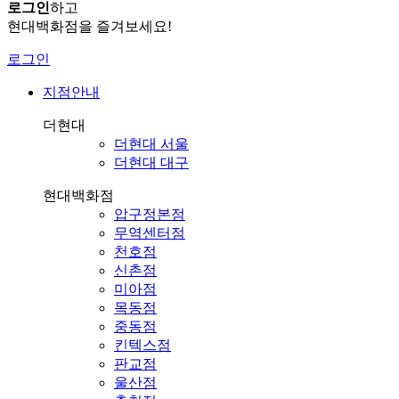
로그인
하고
현대백화점을 즐겨보세요!
로그인
지점안내
더현대
더현대 서울
더현대 대구
현대백화점
압구정본점
무역센터점
천호점
신촌점
미아점
목동점
중동점
킨텍스점
판교점
울산점