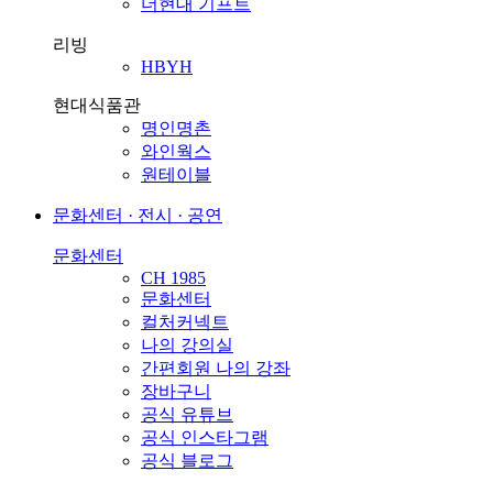
더현대 기프트
리빙
HBYH
현대식품관
명인명촌
와인웍스
원테이블
문화센터 · 전시 · 공연
문화센터
CH 1985
문화센터
컬처커넥트
나의 강의실
간편회원 나의 강좌
장바구니
공식 유튜브
공식 인스타그램
공식 블로그