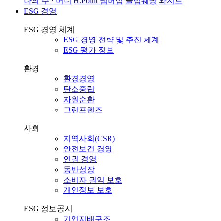
나의 주 · 머니
H.Point 멤버십
클럽웨딩
와지트
ESG 경영
ESG 경영 체계
ESG 경영 전략 및 추진 체계
ESG 평가 정보
환경
환경경영
탄소중립
자원순환
그린프렌즈
사회
지역사회(CSR)
안전보건 경영
인권 경영
동반성장
소비자 권익 보호
개인정보 보호
ESG 정보공시
기업지배구조