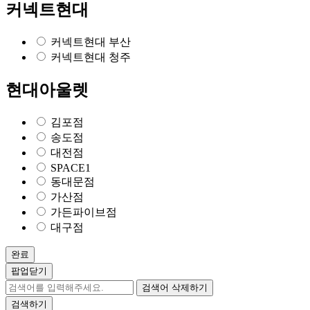
커넥트현대
커넥트현대 부산
커넥트현대 청주
현대아울렛
김포점
송도점
대전점
SPACE1
동대문점
가산점
가든파이브점
대구점
완료
팝업닫기
검색어 삭제하기
검색하기