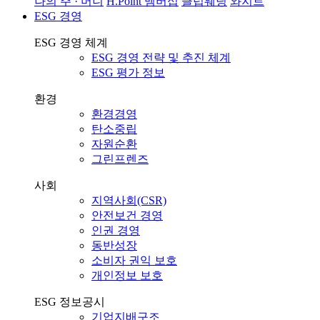
나의 주 · 머니
H.Point 멤버십
클럽웨딩
와지트
ESG 경영
ESG 경영 체계
ESG 경영 전략 및 추진 체계
ESG 평가 정보
환경
환경경영
탄소중립
자원순환
그린프렌즈
사회
지역사회(CSR)
안전보건 경영
인권 경영
동반성장
소비자 권익 보호
개인정보 보호
ESG 정보공시
기업지배구조