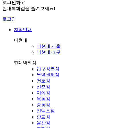
로그인
하고
현대백화점을 즐겨보세요!
로그인
지점안내
더현대
더현대 서울
더현대 대구
현대백화점
압구정본점
무역센터점
천호점
신촌점
미아점
목동점
중동점
킨텍스점
판교점
울산점