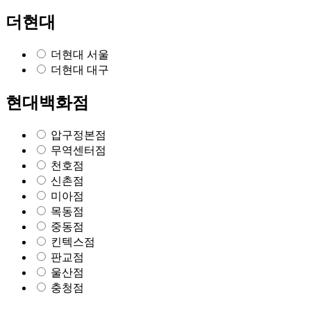
더현대
더현대 서울
더현대 대구
현대백화점
압구정본점
무역센터점
천호점
신촌점
미아점
목동점
중동점
킨텍스점
판교점
울산점
충청점