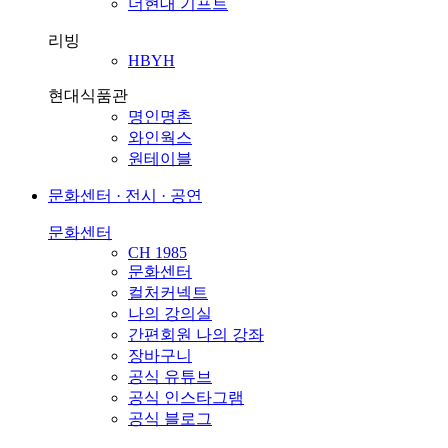
더현대 기프트
리빙
HBYH
현대식품관
명인명촌
와인웍스
원테이블
문화센터 · 전시 · 공연
문화센터
CH 1985
문화센터
컬처커넥트
나의 강의실
간편회원 나의 강좌
장바구니
공식 유튜브
공식 인스타그램
공식 블로그