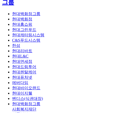
그룹
현대백화점그룹
현대백화점
현대홈쇼핑
현대그린푸드
현대캐터링시스템
C&S푸드시스템
한섬
현대리바트
현대L&C
현대면세점
현대드림투어
현대렌탈케어
현대퓨처넷
에버다임
현대바이오랜드
현대이지웰
벤디스(식권대장)
현대백화점그룹
사회복지재단