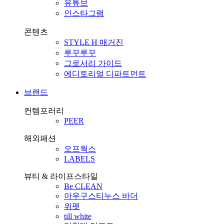
유튜브
인스타그램
콘텐츠
STYLE H 매거진
루꾸루꾸
그로서리 가이드
에디토리얼 디파트먼트
브랜드
컨템포러리
PEER
해외패션
오프웍스
LABELS
뷰티 & 라이프스타일
Be CLEAN
아우구스티누스 바더
위펫
till white