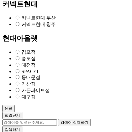
커넥트현대
커넥트현대 부산
커넥트현대 청주
현대아울렛
김포점
송도점
대전점
SPACE1
동대문점
가산점
가든파이브점
대구점
완료
팝업닫기
검색어 삭제하기
검색하기