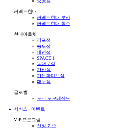
충청점
커넥트현대
커넥트현대 부산
커넥트현대 청주
현대아울렛
김포점
송도점
대전점
SPACE 1
동대문점
가산점
가든파이브점
대구점
글로벌
도쿄 오모테산도
서비스 ∙ 이벤트
VIP 프로그램
선정 기준