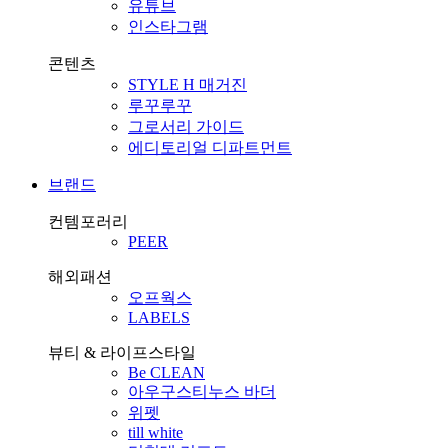
유튜브
인스타그램
콘텐츠
STYLE H 매거진
루꾸루꾸
그로서리 가이드
에디토리얼 디파트먼트
브랜드
컨템포러리
PEER
해외패션
오프웍스
LABELS
뷰티 & 라이프스타일
Be CLEAN
아우구스티누스 바더
위펫
till white