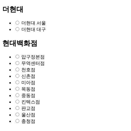
더현대
더현대 서울
더현대 대구
현대백화점
압구정본점
무역센터점
천호점
신촌점
미아점
목동점
중동점
킨텍스점
판교점
울산점
충청점