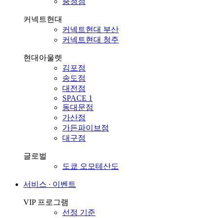
충청점
커넥트현대
커넥트현대 부산
커넥트현대 청주
현대아울렛
김포점
송도점
대전점
SPACE 1
동대문점
가산점
가든파이브점
대구점
글로벌
도쿄 오모테산도
서비스 ∙ 이벤트
VIP 프로그램
선정 기준