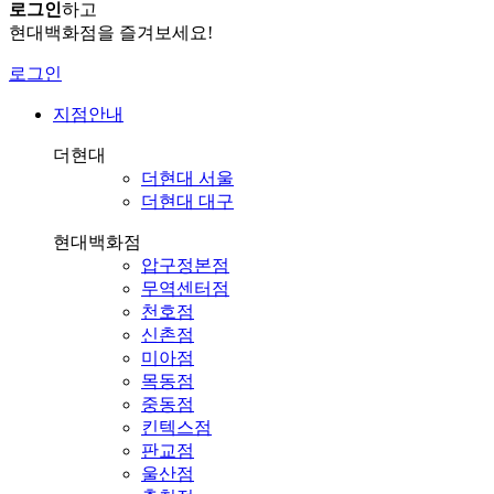
로그인
하고
현대백화점을 즐겨보세요!
로그인
지점안내
더현대
더현대 서울
더현대 대구
현대백화점
압구정본점
무역센터점
천호점
신촌점
미아점
목동점
중동점
킨텍스점
판교점
울산점