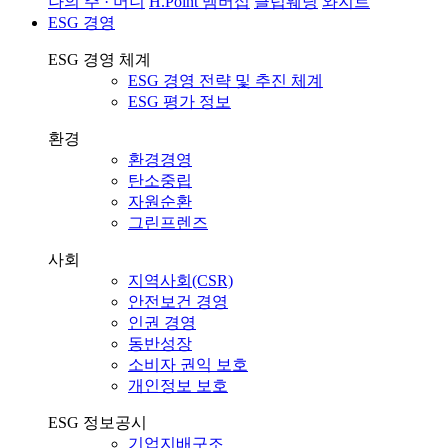
나의 주 · 머니
H.Point 멤버십
클럽웨딩
와지트
ESG 경영
ESG 경영 체계
ESG 경영 전략 및 추진 체계
ESG 평가 정보
환경
환경경영
탄소중립
자원순환
그린프렌즈
사회
지역사회(CSR)
안전보건 경영
인권 경영
동반성장
소비자 권익 보호
개인정보 보호
ESG 정보공시
기업지배구조