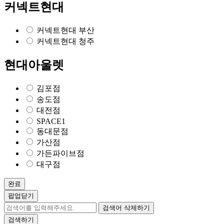
커넥트현대
커넥트현대 부산
커넥트현대 청주
현대아울렛
김포점
송도점
대전점
SPACE1
동대문점
가산점
가든파이브점
대구점
완료
팝업닫기
검색어 삭제하기
검색하기