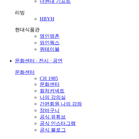
더현대 기프트
리빙
HBYH
현대식품관
명인명촌
와인웍스
원테이블
문화센터 · 전시 · 공연
문화센터
CH 1985
문화센터
컬처커넥트
나의 강의실
간편회원 나의 강좌
장바구니
공식 유튜브
공식 인스타그램
공식 블로그