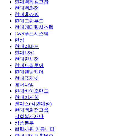
현대백화점그룹
현대백화점
현대홈쇼핑
현대그린푸드
현대캐터링시스템
C&S푸드시스템
한섬
현대리바트
현대L&C
현대면세점
현대드림투어
현대렌탈케어
현대퓨처넷
에버다임
현대바이오랜드
현대이지웰
벤디스(식권대장)
현대백화점그룹
사회복지재단
상품본부
협력사원 커뮤니티
현대지에프홀딩스