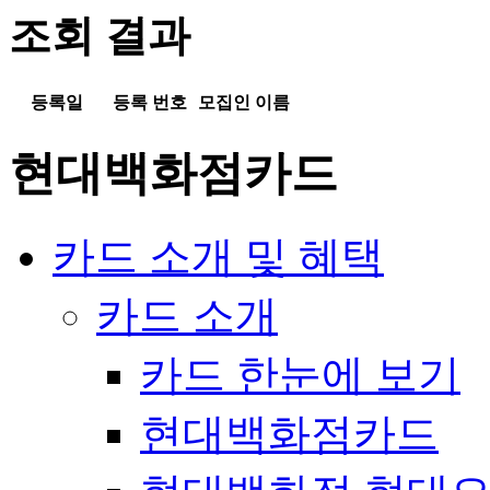
입
조회 결과
력
등록일
등록 번호
모집인 이름
등
록
현대백화점카드
일,
등
록
카드 소개 및 혜택
번
호,
모
카드 소개
집
인
이
카드 한눈에 보기
름
-
현대백화점카드
표