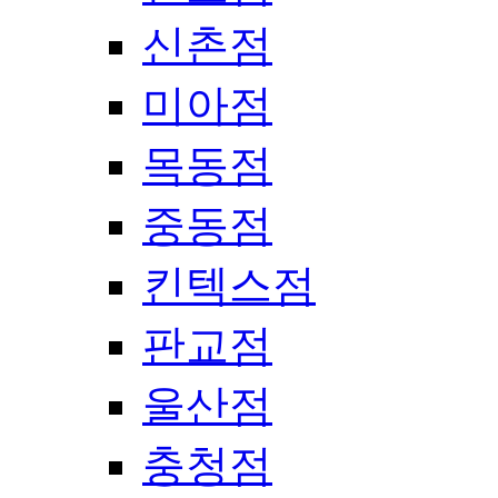
신촌점
미아점
목동점
중동점
킨텍스점
판교점
울산점
충청점