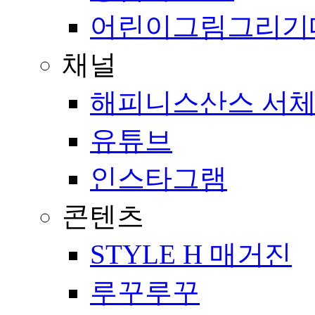
어린이그림그리기
채널
해피니스산스 서체
유튜브
인스타그램
콘텐츠
STYLE H 매거진
루꾸루꾸