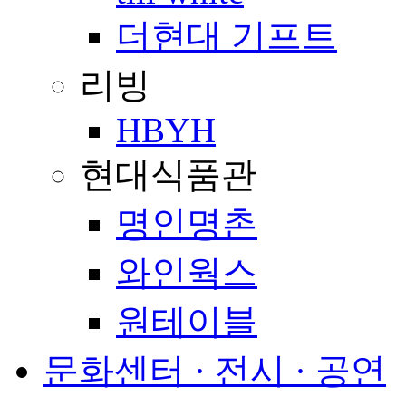
더현대 기프트
리빙
HBYH
현대식품관
명인명촌
와인웍스
원테이블
문화센터 · 전시 · 공연