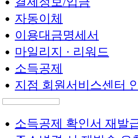
결제정보/입금
자동이체
이용대금명세서
마일리지 · 리워드
소득공제
지점 회원서비스센터 
검
색
검
어
색
Question
소득공제 확인서 재발급
입
력
Question