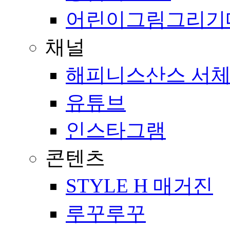
어린이그림그리기
채널
해피니스산스 서체
유튜브
인스타그램
콘텐츠
STYLE H 매거진
루꾸루꾸