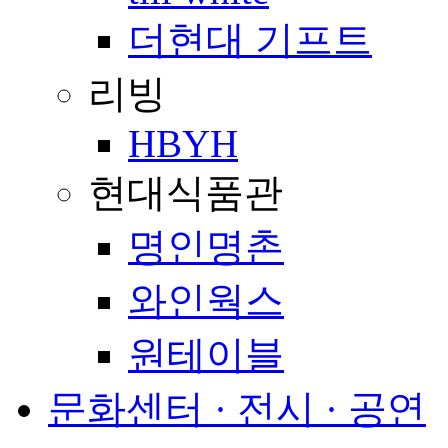
더현대 기프트
리빙
HBYH
현대식품관
명인명촌
와인웍스
원테이블
문화센터 · 전시 · 공연