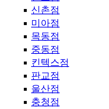
신촌점
미아점
목동점
중동점
킨텍스점
판교점
울산점
충청점